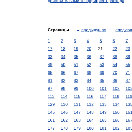
действительный коэффициент расхода
Страницы
←
предыдущая
следую
1
2
3
4
5
6
7
17
18
19
20
21
22
23
33
34
35
36
37
38
39
49
50
51
52
53
54
55
65
66
67
68
69
70
71
81
82
83
84
85
86
87
97
98
99
100
101
102
10
113
114
115
116
117
118
11
129
130
131
132
133
134
13
145
146
147
148
149
150
15
161
162
163
164
165
166
16
177
178
179
180
181
182
18