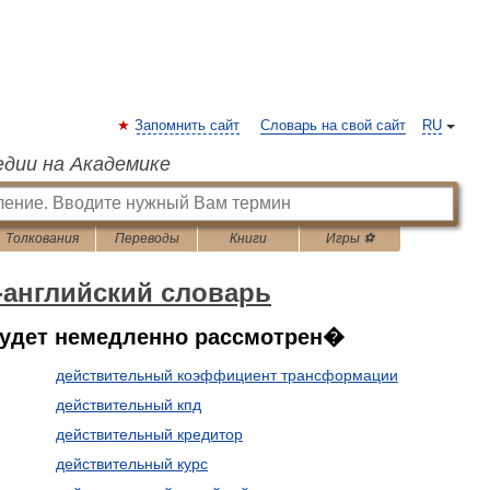
Запомнить сайт
Словарь на свой сайт
RU
едии на Академике
Толкования
Переводы
Книги
Игры ⚽
-английский словарь
 будет немедленно рассмотрен�
действительный коэффициент трансформации
действительный кпд
действительный кредитор
действительный курс