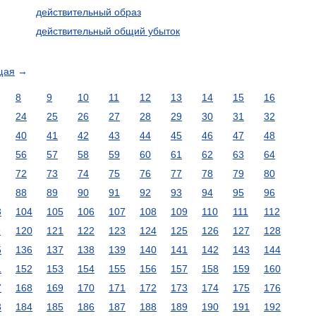
действительный образ
действительный общий убыток
щая
→
8
9
10
11
12
13
14
15
16
24
25
26
27
28
29
30
31
32
40
41
42
43
44
45
46
47
48
56
57
58
59
60
61
62
63
64
72
73
74
75
76
77
78
79
80
88
89
90
91
92
93
94
95
96
3
104
105
106
107
108
109
110
111
112
9
120
121
122
123
124
125
126
127
128
5
136
137
138
139
140
141
142
143
144
1
152
153
154
155
156
157
158
159
160
7
168
169
170
171
172
173
174
175
176
3
184
185
186
187
188
189
190
191
192