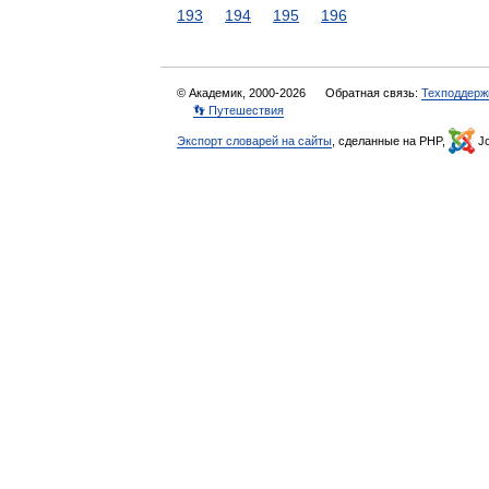
193
194
195
196
© Академик, 2000-2026
Обратная связь:
Техподдерж
👣 Путешествия
Экспорт словарей на сайты
, сделанные на PHP,
Jo