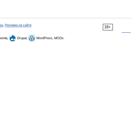
ка
,
Реклама на сайте
18+
omla,
Drupal,
WordPress, MODx.